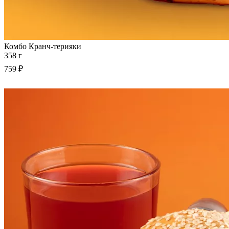
Комбо Кранч-терияки
358 г
759 ₽