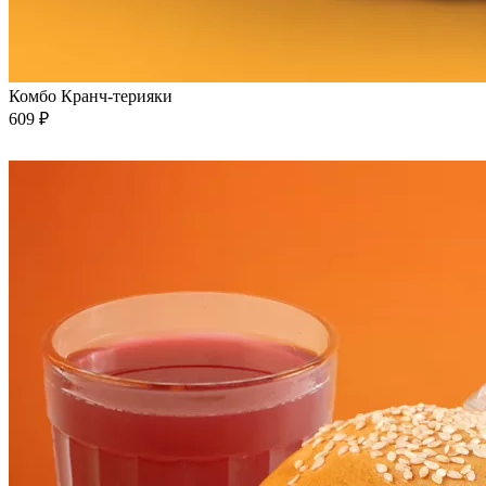
Комбо Кранч-терияки
609 ₽