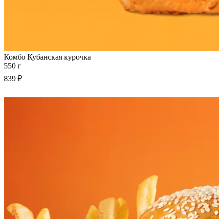
Комбо Кубанская курочка
550 г
839 ₽