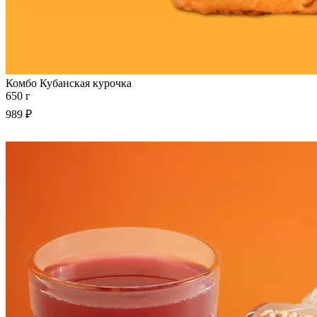
Комбо Кубанская курочка
650 г
989 ₽